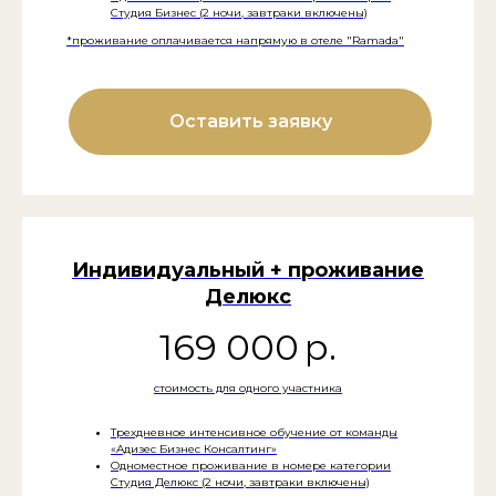
Студия Бизнес (2 ночи, завтраки включены)
*проживание оплачивается напрямую в отеле "Ramada"
Оставить заявку
Индивидуальный + проживание
Делюкс
169 000
р.
стоимость для одного участника
Трехдневное интенсивное обучение от команды
«Адизес Бизнес Консалтинг»
Одноместное проживание в номере категории
Студия Делюкс (2 ночи, завтраки включены)