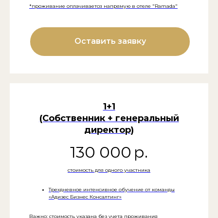
*проживание оплачивается напрямую в отеле "Ramada"
Оставить заявку
1+1
(Собственник + генеральный
директор)
130 000
р.
стоимость для одного участника
Трехдневное интенсивное обучение от команды
«Адизес Бизнес Консалтинг»
Важно: стоимость указана без учета проживания