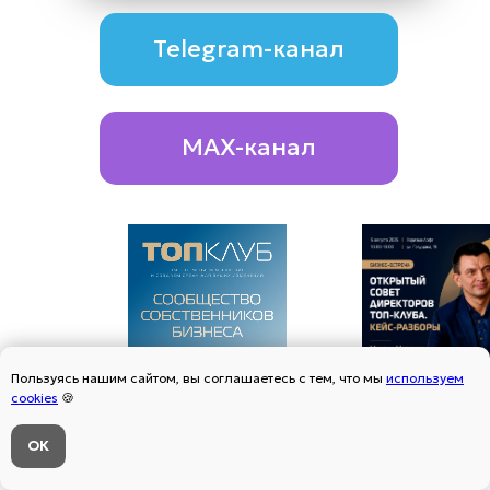
Telegram-канал
MAX-канал
Пользуясь нашим сайтом, вы соглашаетесь с тем, что мы
используем
cookies
🍪
Сообщество
Михаил Матюхин II
собственников
6 августа
ОК
Напишите нам в МАХ или телеграм
бизнеса
Открытый "Совет