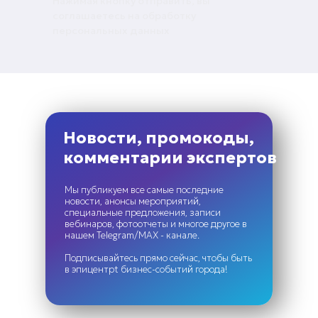
Нажимая кнопку отправить, вы
соглашаетесь на обработку
персональных данных
Новости, промокоды,
комментарии экспертов
Мы публикуем все самые последние
новости, анонсы мероприятий,
специальные предложения, записи
вебинаров, фотоотчеты и многое другое в
нашем Telegram/MAX - канале.
Подписывайтесь прямо сейчас, чтобы быть
в эпицентрt бизнес-событий города!