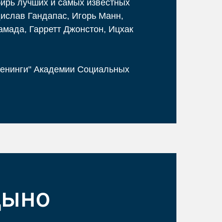
бирь лучших и самых известных
дислав Гандапас, Игорь Манн,
мада, Гарретт Джонстон, Ицхак
ренинги" Академии Социальных
дыно