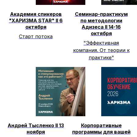
Академия спикеров
Семинар-практикум
"ХАРИЗМА STAR" II 6
по методологии
октября
Адизеса II 14-16
октября
Старт потока
"Эффективная
компания. От теории к
практике"
Андрей Тысленко II 13
Корпоративные
ноября
программы для вашей