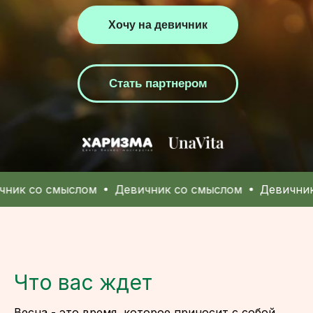
Хочу на девичник
Стать партнером
со смыслом
Девичник со смыслом
Девичник со с
Что вас ждет
Весна - это время, которое приносит с собой