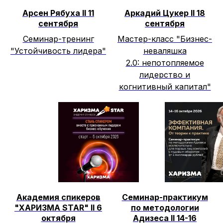
Арсен Рябуха II 11
Аркадий Цукер II 18
сентября
сентября
Семинар-тренинг
Мастер-класс "Бизнес-
"Устойчивость лидера"
неваляшка
2.0: непотопляемое
лидерство и
когнитивный капитал"
Академия спикеров
Семинар-практикум
"ХАРИЗМА STAR" II 6
по методологии
октября
Адизеса II 14-16