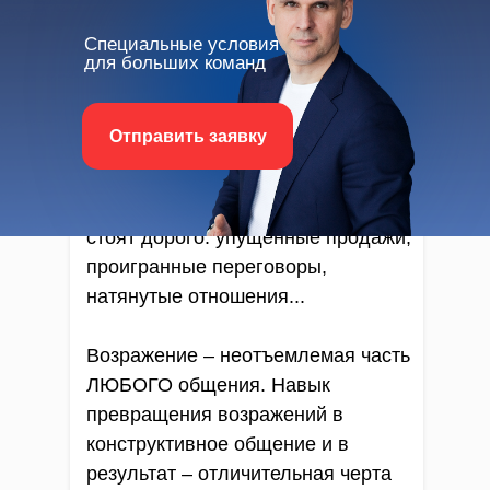
Технология работы с
Специальные условия
возражениями кажется настолько
для больших команд
простой и «как бы известной», что
каждый второй думает: «Ну, я-то
Отправить заявку
уж точно в этом разбираюсь». При
этом последствия «простых»
ошибок «лихой аргументации»
стоят дорого: упущенные продажи,
проигранные переговоры,
натянутые отношения...
Возражение – неотъемлемая часть
ЛЮБОГО общения. Навык
превращения возражений в
конструктивное общение и в
результат – отличительная черта