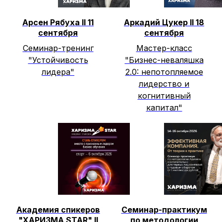
Арсен Рябуха II 11
Аркадий Цукер II 18
сентября
сентября
Семинар-тренинг
Мастер-класс
"Устойчивость
"Бизнес-неваляшка
лидера"
2.0: непотопляемое
лидерство и
когнитивный
капитал"
Академия спикеров
Семинар-практикум
"ХАРИЗМА STAR" II
по методологии