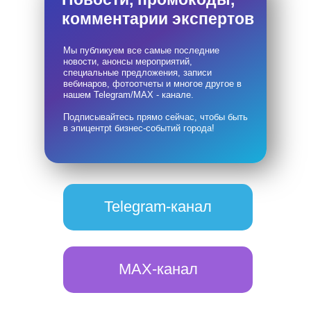
комментарии экспертов
Мы публикуем все самые последние
новости, анонсы мероприятий,
специальные предложения, записи
вебинаров, фотоотчеты и многое другое в
нашем Telegram/MAX - канале.
Подписывайтесь прямо сейчас, чтобы быть
в эпицентрt бизнес-событий города!
Telegram-канал
MAX-канал