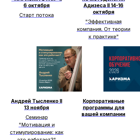
6 октября
Адизеса II 14-16
октября
Старт потока
"Эффективная
компания. От теории
к практике"
Андрей Тысленко II
Корпоративные
13 ноября
программы для
вашей компании
Семинар
"Мотивация и
стимулирование: как
это работает?"