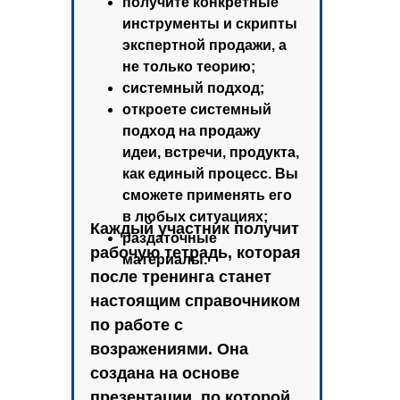
получите конкретные
инструменты и скрипты
экспертной продажи, а
не только теорию;
системный подход;
откроете системный
подход на продажу
идеи, встречи, продукта,
как единый процесс. Вы
сможете применять его
в любых ситуациях;
Каждый участник получит
раздаточные
рабочую тетрадь, которая
материалы.
после тренинга станет
настоящим справочником
по работе с
возражениями. Она
создана на основе
презентации, по которой