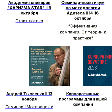
Академия спикеров
Семинар-практикум
"ХАРИЗМА STAR" II 6
по методологии
октября
Адизеса II 14-16
октября
Старт потока
"Эффективная
компания. От теории к
практике"
Андрей Тысленко II 13
Корпоративные
ноября
программы для вашей
компании
Семинар "Мотивация и