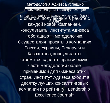
Методология Адизеса успешно
применяется для трансформации
организаций по всему миру уже более
С опытом, полученным в работе с
40 лет.
каждой новой компанией,
консультанты Института Адизеса
«обогащают» методологию.
Осуществляя проекты в компаниях
России, Украины, Беларуси и
Казахстана, консультанты
стремятся сделать практическую
часть методологии более
применимой для бизнеса этих
стран. Институт Адизеса входит в
десятку лучших консалтинговых
компаний по рейтингу «Leadership
Excellence Journal»