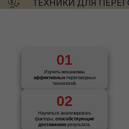
ТЕХНИКИ ДЛЯ ПЕРЕГО
секретами успешных
переговоров!
Вы получите не только
теоретические знания, но и на
ЦЕЛИ ТРЕНИНГА
практике отработайте
техники.
01
Изучить механизмы
эффективных
переговорных
технологий.
02
Научиться анализировать
факторы,
способствующие
достижению
результата.