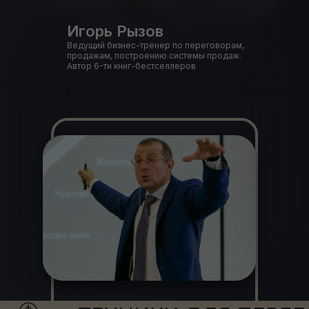
Игорь Рызов
Ведущий бизнес-тренер по переговорам,
продажам, построению системы продаж.
Автор 6-ти книг-бестселлеров
"
Я поделюсь с вами главными