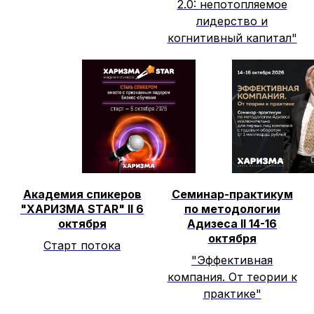
2.0: непотопляемое
лидерство и
когнитивный капитал"
Академия спикеров
Семинар-практикум
"ХАРИЗМА STAR" II 6
по методологии
октября
Адизеса II 14-16
октября
Старт потока
"Эффективная
компания. От теории к
практике"