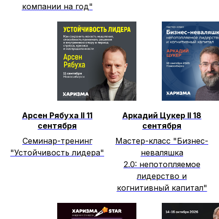
компании на год"
Арсен Рябуха II 11
Аркадий Цукер II 18
сентября
сентября
Семинар-тренинг
Мастер-класс "Бизнес-
"Устойчивость лидера"
неваляшка
2.0: непотопляемое
лидерство и
когнитивный капитал"