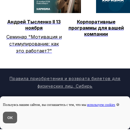
Андрей Тысленко II 13
Корпоративные
ноября
программы для вашей
компании
Семинар "Мотивация и
стимулирование: как
это работает?"
Правила приобретения и возврата билетов для
физических лиц. Сибирь
Правила приобретения и возврата билетов
для
Пользуясь нашим сайтом, вы соглашаетесь с тем, что мы
используем cookies
🍪
физических лиц
и
юридических лиц
Красноярский
край
Напишите нам в МАХ или телеграм
ОК