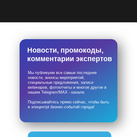
Новости, промокоды,
комментарии экспертов
Мы публикуем все самые последние
новости, анонсы мероприятий,
специальные предложения, записи
вебинаров, фотоотчеты и многое другое в
нашем Telegram/MAX - канале.
Подписывайтесь прямо сейчас, чтобы быть
в эпицентрt бизнес-событий города!